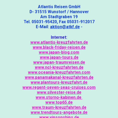
Atlantis Reisen GmbH
D- 31515 Wunstorf / Hannover
Am Stadtgraben 19
Tel. 05031-95420, Fax 05031-912017
E-Mail:
aktion@atkf.de
-
Internet:
www.atlantis-kreuzfahrten.de
www.black-friday-reisen.de
www.japan-blog.com
www.japan-tours.de
www.japan-traumreisen.de
www.ncl-kreuzfahrten.de
www.oceania-kreuzfahrten.com
www.panamakanal-kreuzfahrten.de
www.plantours-kreuzfahrt.de
www.regent-seven-seas-cruises.com
www.silvester-reise.de
www.storno-kabinen.de
www.top65.de
www.traum-kreuzfahrten.de
www.trendtours-angebote.de
www.vipsonships.de