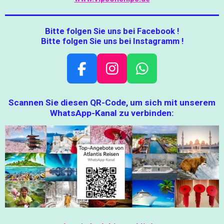
Bitte folgen Sie uns bei Facebook !
Bitte folgen Sie uns bei Instagramm !
F
I
W
A
N
H
C
S
A
Scannen Sie diesen QR-Code, um sich mit unserem
WhatsApp-Kanal zu verbinden:
E
T
T
B
A
S
O
G
A
O
R
P
K
A
P
M